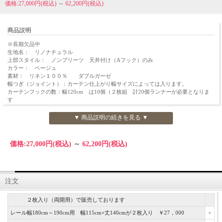
価格:27,000円(税込)
～
62,200円(税込)
商品説明
※長期欠品中
生地名： リノナチュラル
上部スタイル： ノンプリーツ 天井付け（Aフック）のみ
カラー： ベージュ
素材： リネン１００％ ダブルガーゼ
幅つぎ（ジョイント）：カーテン仕上がり幅サイズによっては入ります。
カーテンフックの数：幅120cm は10個（２枚組 計20個ランナーが必要となりま
す
幅180cm は14個（2枚組 計28個ランナーが必要となり
ます
▼ 商品説明の続きを見る ▼
クリーニング： ドライ （クリーニング店のドライクリーニングとなります）
ご希望サイズの上部スタイル・オーダーサイズにてご注文承ります。
価格:
27,000円
(税込)
～
62,200円
(税込)
オーダーカーテンご注文方法を参考に ご相談・ご依頼ください。
※現在は、画像の色味よりももうすこし暗めの色になっております。
色味が気になるお客様は生地サンプルをお送りしますのでご連絡ください。
注文
２枚入り（両開用）で販売しております
レール幅180cm～190cm用 幅115cm×丈140cmが２枚入り ￥27，000
×